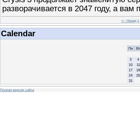
разворачивается в 2047 году, а вам
<-- Назад
1
Calendar
Пн
Вт
3
4
10
11
17
18
24
25
31
Полная версия сайта