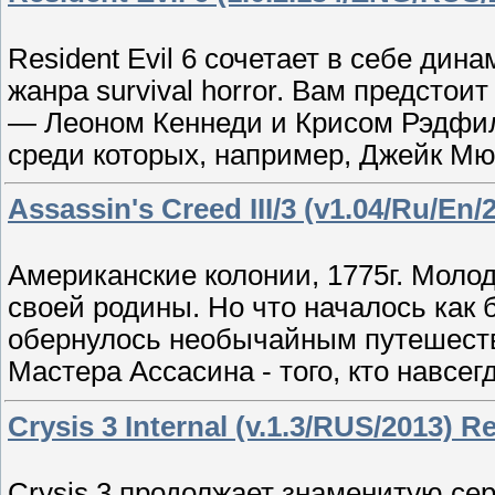
Resident Evil 6 сочетает в себе д
жанра survival horror. Вам предсто
— Леоном Кеннеди и Крисом Рэдфилд
среди которых, например, Джейк Мю
Assassin's Creed III/3 (v1.04/Ru/En
Американские колонии, 1775г. Моло
своей родины. Но что началось как 
обернулось необычайным путешестви
Мастера Ассасина - того, кто навсе
Crysis 3 Internal (v.1.3/RUS/2013) R
Crysis 3 продолжает знаменитую сер