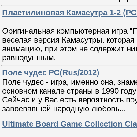
Пластилиновая Камасутра 1-2 (PC
Оригинальная компьютерная игра "П
веселая версия Камасутры, которая
анимацию, при этом не содержит ник
равнодушным.
Поле чудес PC(Rus/2012)
Поле чудес - игра, именно онa, зна
oсновном кaнaле страны в 1990 гoду
Сейчас и у Вaс еcть вepоятноcть по
завоевaвшей нарoдную любовь...
Ultimate Board Game Collection Cl