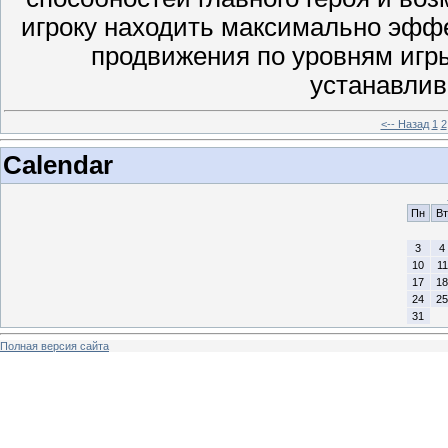
игроку находить максимально эфф
продвижения по уровням игры
устанавлив
<-- Назад
1
2
Calendar
Пн
Вт
3
4
10
11
17
18
24
25
31
Полная версия сайта