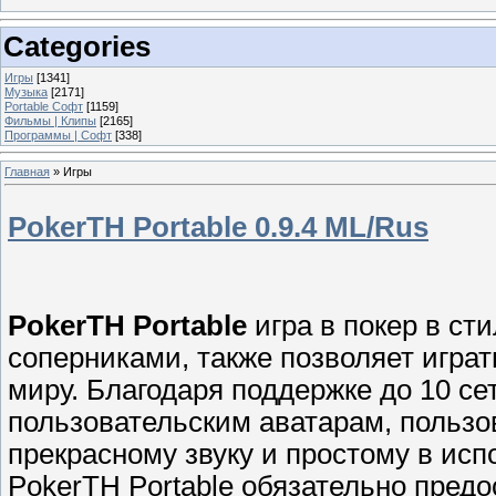
Categories
Игры
[1341]
Музыка
[2171]
Portable Софт
[1159]
Фильмы | Клипы
[2165]
Программы | Софт
[338]
Главная
»
Игры
PokerTH Portable 0.9.4 ML/Rus
PokerTH Portable
игра в покер в ст
соперниками, также позволяет играт
миру. Благодаря поддержке до 10 се
пользовательским аватарам, пользов
прекрасному звуку и простому в ис
PokerTH Portable обязательно предо