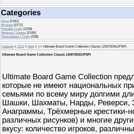
Categories
Игры
[1341]
Музыка
[2171]
Portable Софт
[1159]
Фильмы | Клипы
[2165]
Программы | Софт
[338]
Главная
»
2012
»
Май
»
3
» Ultimate Board Game Collection Classic (2007/ENG/PSP)
Ultimate Board Game Collection Classic (2007/ENG/PSP)
Ultimate Board Game Collection пред
которые не имеют национальных пр
семьями по всему миру долгими дл
Шашки, Шахматы, Нарды, Реверси, З
Анаграммы, Трёхмерные крестики-но
различных рисунков) и многие друг
вкусу: количество игроков, различн