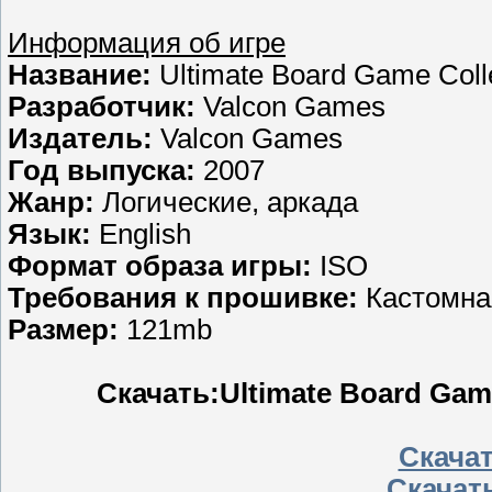
Информация об игре
Название:
Ultimate Board Game Colle
Разработчик:
Valcon Games
Издатель:
Valcon Games
Год выпуска:
2007
Жанр:
Логические, аркада
Язык:
English
Формат образа игры:
ISO
Требования к прошивке:
Кастомна
Размер:
121mb
Скачать:Ultimate Board Game
Скачать
Скачать