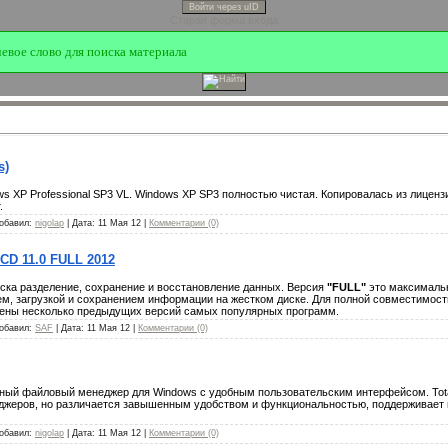
Войти через uID
Старая форма входа
s)
s XP Professional SP3 VL. Windows XP SP3 полностью чистая. Копировалась из лицензи
.
Добавил:
nigolap
| Дата:
11 Мая 12
|
Комментарии (0)
CD 11.0 FULL 2012
ска разделение, сохранение и восстановление данных. Версия
"FULL"
это максимальн
ем, загрузкой и сохранением информации на жестком диске. Для полной совместимос
лены несколько предыдущих версий самых популярных программ.
Добавил:
SAF
| Дата:
11 Мая 12
|
Комментарии (0)
ный файловый менеджер для Windows с удобным пользовательским интерфейсом. Tot
жеров, но различается завышенным удобством и функциональностью, поддерживает п
Добавил:
nigolap
| Дата:
11 Мая 12
|
Комментарии (0)