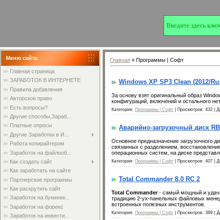
Меню сайта
Главная
»
Программы | Софт
Главная страница
ЗАРАБОТОК В ИНТЕРНЕТЕ
Windows XP SP3 Clean (2012/Ru
Правила добавления
За основу взят оригинальный образ Window
Авторское право
конфигураций, включений и остального нет
Есть вопросы?
Категория:
Программы | Софт
| Просмотров: 432 | 
Другие способы,Зараб...
Платные опросы
Аварийно-загрузочный диск RB
Другие Заработки в И...
Основное предназначение загрузочного ди
Работа копирайтером
связанных с разделением, восстановлени
Заработок на файлооб...
операционных систем, на диске представ
Как создать сайт
Категория:
Программы | Софт
| Просмотров: 407 | 
Как заработать на сайте
Total Commander 8.0 RC 2
Партнерские программы
Как раскрутить сайт
Total Commander
- самый мощный и удач
Заработок на букмеке...
традицию 2-ух-панельных файловых менед
встроенных полезных инструментов.
Заработок на форекс
Категория:
Программы | Софт
| Просмотров: 389 | 
Заработок на инвести...