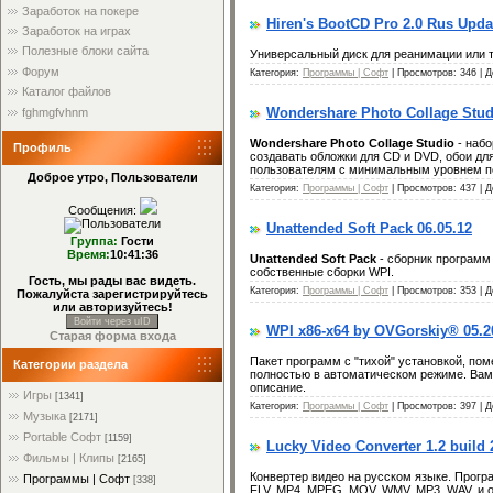
Заработок на покере
Hiren's BootCD Pro 2.0 Rus Upda
Заработок на играх
Полезные блоки сайта
Универсальный диск для реанимации или т
Форум
Категория:
Программы | Софт
| Просмотров: 346 | 
Каталог файлов
Wondershare Photo Collage Studi
fghmgfvhnm
Wondershare Photo Collage Studio
- набо
Профиль
создавать обложки для CD и DVD, обои дл
пользователям с минимальным уровнем по
Доброе утро, Пользователи
Категория:
Программы | Софт
| Просмотров: 437 | 
Сообщения:
Unattended Soft Pack 06.05.12
Группа:
Гости
Время:
10:41:36
Unattended Soft Pack
- сборник программ 
собственные сборки WPI.
Гость, мы рады вас видеть.
Категория:
Программы | Софт
| Просмотров: 353 | 
Пожалуйста зарегистрируйтесь
или авторизуйтесь!
Войти через uID
WPI x86-x64 by OVGorskiy® 05.
Старая форма входа
Пакет программ с "тихой" установкой, по
Категории раздела
полностью в автоматическом режиме. Вам 
описание.
Игры
[1341]
Категория:
Программы | Софт
| Просмотров: 397 | 
Музыка
[2171]
Portable Софт
[1159]
Lucky Video Converter 1.2 build
Фильмы | Клипы
[2165]
Конвертер видео на русском языке. Прогр
Программы | Софт
[338]
FLV, MP4, MPEG, MOV, WMV, MP3, WAV, и 